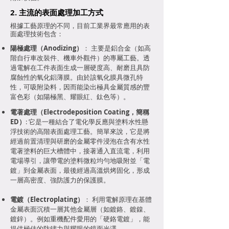
2. 主流的表面處理加工方式
根據工藝原理的不同，目前工業界最常應用的表
面處理技術包含：
陽極處理（Anodizing）
： 主要是鋁合金（如高
階自行車改裝件、機車外觀件）的專屬工藝。透
過電解在工件表面生成一層硬度高、耐磨且具防
腐蝕性的氧化鋁薄膜。由於該氧化膜具微孔特
性，可吸附染料，因而能染出極具金屬質感的豐
富色彩（如陽極黑、耀眼紅、鈦色等）。
電著處理（Electrodeposition Coating，簡稱
ED）
: 它是一種結合了電化學反應與塗料水性懸
浮技術的高階表面處理工藝。簡單來說，它是將
經過前置清理與研磨的金屬零件浸泡在含有水性
電著塗料的巨大槽體中，接著通入直流電，利用
電場導引，讓帶電的塗料微粒均勻地吸附並「電
鍍」到金屬表面，最後經過高溫烘烤固化，形成
一層高密度、強防護力的保護膜。
電鍍（Electroplating）
： 利用電解原理在基體
金屬表面沉積一層其他金屬層（如鍍鉻、鍍鎳、
鍍鋅）。例如重機配件愛用的「硬鉻電鍍」，能
提供極佳的防鏽力與耀眼的鏡面光澤。