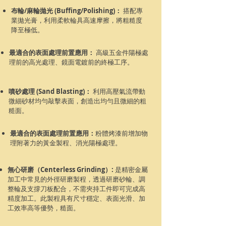
布輪/麻輪拋光 (Buffing/Polishing)：
搭配專
業拋光膏，利用柔軟輪具高速摩擦，將粗糙度
降至極低。
最適合的表面處理前置應用：
高級五金件陽極處
理前的高光處理、鏡面電鍍前的終極工序。
噴砂處理 (Sand Blasting)：
利用高壓氣流帶動
微細砂材均勻敲擊表面，創造出均勻且微細的粗
糙面。
最適合的表面處理前置應用：
粉體烤漆前增加物
理附著力的黃金製程、消光陽極處理。
無心研磨（Centerless Grinding）​:
是精密金屬
加工中常見的外徑研磨製程，透過研磨砂輪、調
整輪及支撐刀板配合，不需夾持工件即可完成高
精度加工。此製程具有尺寸穩定、表面光滑、加
工效率高等優勢，糙面。