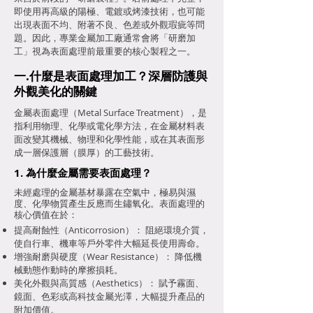
即使用再高級的陽極、電鍍或烤漆技術，也可能
出現表面不均、附著不良、色差或外觀瑕疵等問
題。
因此，專業金屬加工廠通常會將「研磨加
工」視為表面處理前最重要的核心製程之一。
一.什麼是表面處理加工？深層防護與
外觀美化的關鍵
金屬表面處理（Metal Surface Treatment），是
指利用物理、化學或電化學方法，在金屬材料表
面改變其機械、物理和化學性能，或在其表面形
成一層保護層（膜厚）的工藝技術。
1. 為什麼金屬需要表面處理？
未經處理的金屬基材暴露在空氣中，極易與濕
度、化學物質產生反應而生鏽氧化。表面處理的
核心價值在於：
提高耐蝕性（Anticorrosion）： 阻絕環境介質，
使自行車、機車等戶外零件大幅延長使用壽命。
增強耐磨與硬度（Wear Resistance）： 降低機
械動態作動時的摩擦損耗。
美化外觀與高質感（Aesthetics）： 賦予霧面、
鏡面、色彩或高科技金屬光澤，大幅提升產品的
附加價值。