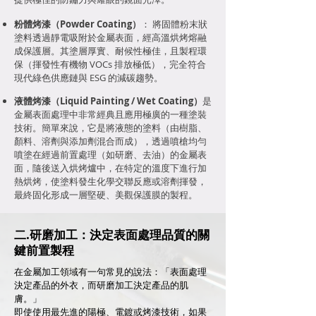
粉體烤漆（Powder Coating）
： 將固體粉末狀
塗料透過靜電吸附於金屬表面，經高溫烘烤熔融
成保護層。其塗層厚實、耐候性極佳，且製程環
保（揮發性有機物 VOCs 排放極低），完全符合
現代綠色供應鏈與 ESG 的減碳趨勢。
液體烤漆（Liquid Painting / Wet Coating）
是
金屬表面處理中非常經典且應用極廣的一種塗裝
技術。簡單來說，它是將液態的塗料（由樹脂、
顏料、溶劑與添加劑混合而成），透過噴槍均勻
噴塗在經過前置處理（如研磨、去油）的金屬表
面，隨後送入烘烤爐中，在特定的溫度下進行加
熱烘烤，使塗料發生化學交聯反應或溶劑揮發，
最終固化形成一層堅硬、美觀保護膜的製程。
二.研磨加工：決定表面處理品質的關
鍵前置製程
在金屬加工領域有一句常見的說法：「表面處理
決定產品的外衣，而研磨加工決定產品的肌
膚。」
即使使用最先進的陽極、電鍍或烤漆技術，如果