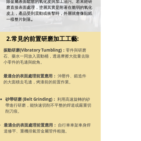
除金屬表面鬆散的氧化皮與加工油污。若未經研
磨直接表面處理，塗層其實是附著在脆弱的氧化
皮上，產品受到震動或衝擊時，外層就會像貼紙
一樣整片剝落
。
2.常見的前置研磨加工工藝:
振動研磨(Vibratory Tumbling)：
零件與研磨
石、藥水一同放入震動桶，透過摩擦大批量去除
小零件的毛邊與銳角。
最適合的表面處理前置應用：
沖壓件、鍛造件
的大面積去毛邊，烤漆前的前置作業。
砂帶研磨 (Belt Grinding)：
利用高速旋轉的砂
帶進行研磨，能快速切削不平整的焊道或嚴重切
削刀痕。
最適合的表面處理前置應用：
自行車車架車身焊
道修平、重機排氣管金屬管件粗拋。