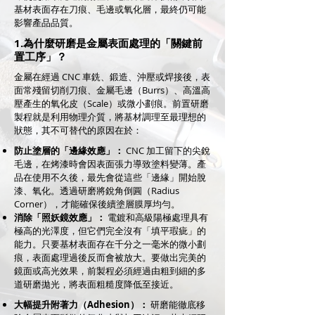
基材表面存在刀痕、毛邊或氧化層，最終仍可能
影響產品品質。
1.為什麼研磨是金屬表面處理的「關鍵前
置工序」？
金屬在經過 CNC 車銑、鍛造、沖壓或焊接後，表
面常殘留切削刀痕、金屬毛邊（Burrs）、高溫高
壓產生的氧化皮（Scale）或微小劃痕。前置研磨
製程就是利用物理介質，將基材調理至最理想的
狀態，其不可替代的原因在於：
防止塗層的「邊緣效應」：
CNC 加工留下的尖銳
毛邊，在烤漆時會因表面張力導致塗料變薄。產
品在使用不久後，最先會從這些「邊緣」開始脫
漆、氧化。透過研磨將銳角倒圓（Radius
Corner），才能確保後續塗層膜厚均勻。
消除「照妖鏡效應」：
電鍍和高級陽極處理具有
極高的光澤度，但它們完全沒有「填平瑕疵」的
能力。只要基材表面存在千分之一毫米的微小劃
痕，表面處理過後反而會被放大。要做出完美的
鏡面或高光效果，前製程必須經過由粗到細的多
道研磨拋光，將表面粗糙度降低至接近。
大幅提升附著力（Adhesion）：
研磨能徹底移